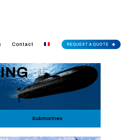
s
Contact
REQUEST A QUOTE
ING
Submarines